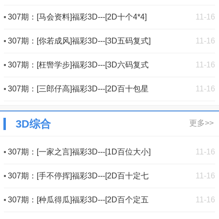
307期：[马会资料]福彩3D---[2D十个4*4]
11-16
307期：[你若成风]福彩3D---[3D五码复式]
11-16
307期：[枉辔学步]福彩3D---[3D六码复式
11-16
307期：[三郎仔高]福彩3D---[2D百十包星
11-16
3D综合
更多>>
307期：[一家之言]福彩3D---[1D百位大小]
11-16
307期：[手不停挥]福彩3D---[2D百十定七
11-16
307期：[种瓜得瓜]福彩3D---[2D百个定五
11-16