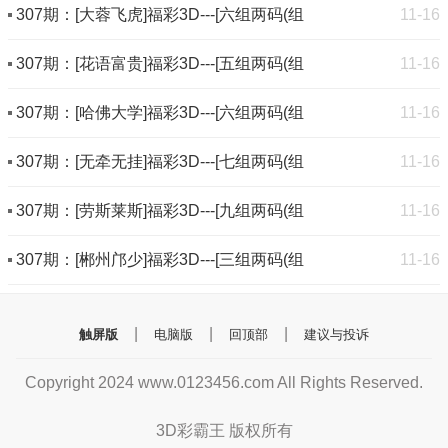
307期：[大蓉飞虎]福彩3D---[六组两码(组
11-16
307期：[花语富贵]福彩3D---[五组两码(组
11-16
307期：[哈佛大学]福彩3D---[六组两码(组
11-16
307期：[无牵无挂]福彩3D---[七组两码(组
11-16
307期：[劳斯莱斯]福彩3D---[九组两码(组
11-16
307期：[郴州邝少]福彩3D---[三组两码(组
11-16
|
|
|
触屏版
电脑版
回顶部
建议与投诉
Copyright 2024 www.0123456.com All Rights Reserved.
3D彩霸王 版权所有