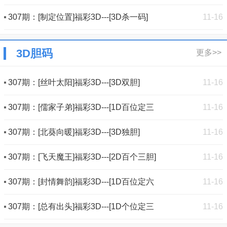
307期：[制定位置]福彩3D---[3D杀一码]
11-16
3D胆码
更多>>
307期：[丝叶太阳]福彩3D---[3D双胆]
11-16
307期：[儒家子弟]福彩3D---[1D百位定三
11-16
307期：[北葵向暖]福彩3D---[3D独胆]
11-16
307期：[飞天魔王]福彩3D---[2D百个三胆]
11-16
307期：[封情舞韵]福彩3D---[1D百位定六
11-16
307期：[总有出头]福彩3D---[1D个位定三
11-16