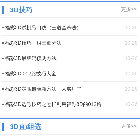
3D技巧
更多>>
福彩3D试机号口诀（三道全杀法）
10-26
福彩3D技巧：组三细分法
10-26
福彩3D最胆码预测方法！
10-26
福彩3D 012路技巧大全
10-26
福彩3D定胆最准新方法，太实用了！
10-26
福彩3D选号技巧之怎样利用福彩3D的012路
10-26
3D直/组选
更多>>