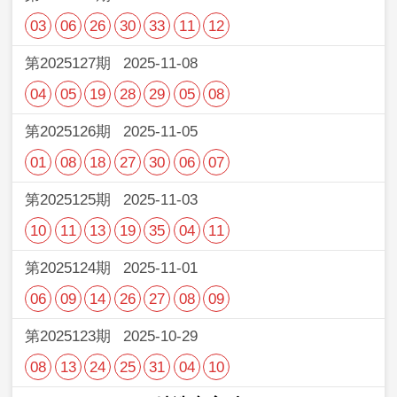
03
06
26
30
33
11
12
第2025127期
2025-11-08
04
05
19
28
29
05
08
第2025126期
2025-11-05
01
08
18
27
30
06
07
第2025125期
2025-11-03
10
11
13
19
35
04
11
第2025124期
2025-11-01
06
09
14
26
27
08
09
第2025123期
2025-10-29
08
13
24
25
31
04
10