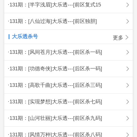
·131期：[半字浅眉]大乐透---[前区复式15
·131期：[八仙过海]大乐透---[前区独胆]
大乐透杀号
更多
·131期：[风间苍月]大乐透---[前区杀一码]
·131期：[功德奇侠]大乐透---[后区杀一码]
·131期：[高歌千曲]大乐透---[后区杀三码]
·131期：[实现梦想]大乐透---[前区杀七码]
·131期：[山河壮丽]大乐透---[前区杀九码]
·131期：[风情万种]大乐透---[前区杀八码]