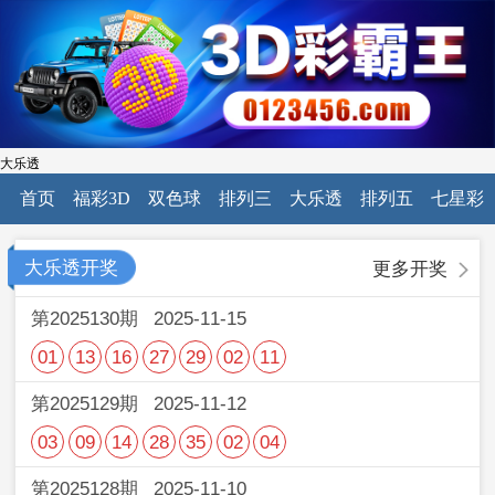
大乐透
首页
福彩3D
双色球
排列三
大乐透
排列五
七星彩
七乐彩
快乐8
开奖结果
走势图
大乐透开奖
更多开奖
第2025130期
2025-11-15
01
13
16
27
29
02
11
第2025129期
2025-11-12
03
09
14
28
35
02
04
第2025128期
2025-11-10