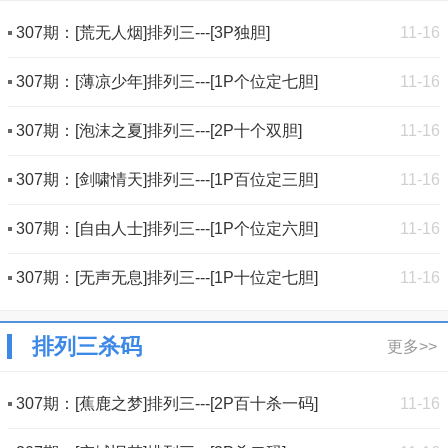
307期：[荒无人烟]排列三---[3P独胆]
11-16
307期：[薄凉少年]排列三---[1P个位定七胆]
11-16
307期：[泡沫之夏]排列三---[2P十个双胆]
11-16
307期：[剑啸情天]排列三---[1P百位定三胆]
11-16
307期：[自由人士]排列三---[1P个位定六胆]
11-16
307期：[无声无息]排列三---[1P十位定七胆]
11-16
排列三杀码
更多>>
307期：[蕉鹿之梦]排列三---[2P百十杀一码]
11-16