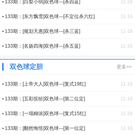
133期：[白梨小弱]双色球---[杀四蓝]
11-16
133期：[东方飘雪]双色球---[不定位杀六红]
11-16
133期：[规划天惠]双色球---[杀三蓝]
11-16
133期：[名扬四海]双色球---[杀五蓝]
11-16
双色球定胆
更多>>
133期：[上帝大人]双色球---[复式19红]
11-16
133期：[五彩缤纷]双色球---[第二位定]
11-16
133期：[一塌糊涂]双色球---[复式15红]
11-16
133期：[翻然悔悟]双色球---[第一位定]
11-16