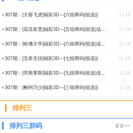
307期：[大蓉飞虎]福彩3D---[六组两码(组选)]
11-16
307期：[花语富贵]福彩3D---[五组两码(组选)送...
11-16
307期：[哈佛大学]福彩3D---[六组两码(组选)送...
11-16
307期：[无牵无挂]福彩3D---[七组两码(组选)]
11-16
307期：[劳斯莱斯]福彩3D---[九组两码(组选)送...
11-16
307期：[郴州邝少]福彩3D---[三组两码(组选)]
11-16
排列三
排列三胆码
更多>>