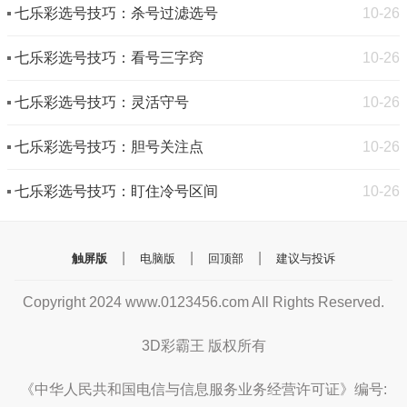
七乐彩选号技巧：杀号过滤选号
10-26
七乐彩选号技巧：看号三字窍
10-26
七乐彩选号技巧：灵活守号
10-26
七乐彩选号技巧：胆号关注点
10-26
七乐彩选号技巧：盯住冷号区间
10-26
|
|
|
触屏版
电脑版
回顶部
建议与投诉
Copyright 2024 www.0123456.com All Rights Reserved.
3D彩霸王 版权所有
《中华人民共和国电信与信息服务业务经营许可证》编号: