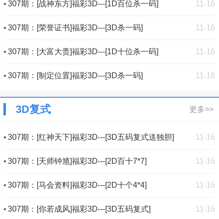
307期：[战神东方]福彩3D---[1D百位杀一码]
11-16
307期：[荣誉证书]福彩3D---[3D杀一码]
11-16
307期：[大富大贵]福彩3D---[1D十位杀一码]
11-16
307期：[制定位置]福彩3D---[3D杀一码]
11-16
3D复式
更多>>
307期：[红神天下]福彩3D---[3D五码复式送独胆]
11-16
307期：[天师钟馗]福彩3D---[2D百十7*7]
11-16
307期：[马会资料]福彩3D---[2D十个4*4]
11-16
307期：[你若成风]福彩3D---[3D五码复式]
11-16