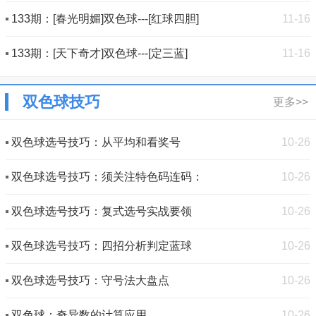
133期：[春光明媚]双色球---[红球四胆]
11-16
133期：[天下奇才]双色球---[定三蓝]
11-16
双色球技巧
更多>>
双色球选号技巧：从平均和看奖号
10-26
双色球选号技巧：须关注特色码连码：
10-26
双色球选号技巧：复式选号实战要领
10-26
双色球选号技巧：四招分析判定蓝球
10-26
双色球选号技巧：守号法大盘点
10-26
双色球：奇异数的计算应用
10-26