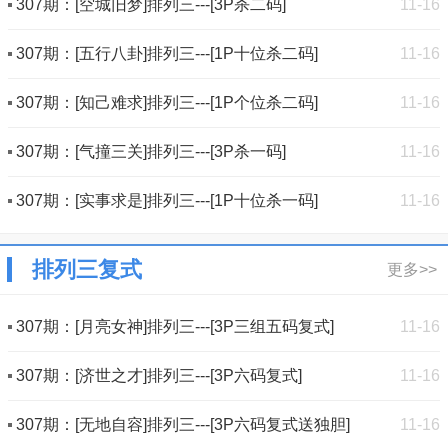
307期：[空城旧梦]排列三---[3P杀二码]
11-16
307期：[五行八卦]排列三---[1P十位杀二码]
11-16
307期：[知己难求]排列三---[1P个位杀二码]
11-16
307期：[气撞三关]排列三---[3P杀一码]
11-16
307期：[实事求是]排列三---[1P十位杀一码]
11-16
排列三复式
更多>>
307期：[月亮女神]排列三---[3P三组五码复式]
11-16
307期：[济世之才]排列三---[3P六码复式]
11-16
307期：[无地自容]排列三---[3P六码复式送独胆]
11-16