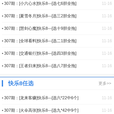
307期：[小六心水]快乐8---[选七6胆全拖]
11-16
307期：[夏雪冬月]快乐8---[选三2胆全拖]
11-16
307期：[慧剑心魔]快乐8---[选十9胆全拖]
11-16
307期：[全球看料]快乐8---[选二1胆全拖]
11-16
307期：[交通银行]快乐8---[选四3胆全拖]
11-16
307期：[王者归来]快乐8---[选八7胆全拖]
11-16
快乐8任选
更多>>
307期：[龙来客赚]快乐8---[选六*22中6个]
11-16
307期：[火伞高张]快乐8---[选九*42中9个]
11-16