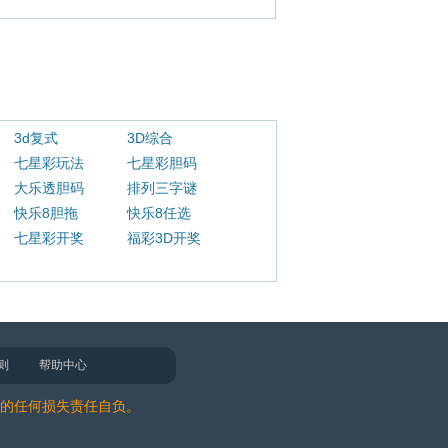
3d复式
3D综合
七星彩玩法
七星彩胆码
大乐透胆码
排列三字谜
快乐8胆拖
快乐8任选
七星彩开奖
福彩3D开奖
则
帮助中心
的任何损失责任自负。