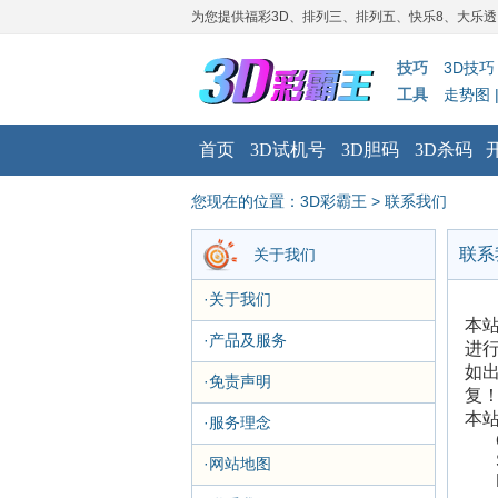
为您提供福彩3D、排列三、排列五、快乐8、大乐
技巧
3D技巧
工具
走势图
首页
3D试机号
3D胆码
3D杀码
您现在的位置：
3D彩霸王
> 联系我们
联系
关于我们
·关于我们
本
·产品及服务
进
如
·免责声明
复
本
·服务理念
QQ
SK
·网站地图
EM