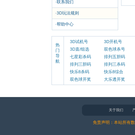
·联系我们
·3D玩法规则
·帮助中心
3D试机号
3D开机号
热
3D直/组选
双色球杀号
门
导
七星彩杀码
排列五胆码
航
排列三胆码
排列三杀码
快乐8杀码
快乐8综合
双色球开奖
大乐透开奖
关于我们
免责声明：本站所有数